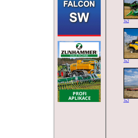
3x2
3x2
3x2