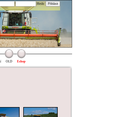
:Heslo
í
OLD
Eshop