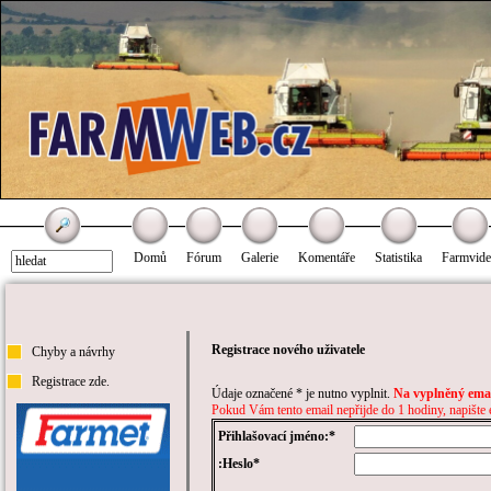
Domů
Fórum
Galerie
Komentáře
Statistika
Farmvid
Registrace nového uživatele
Chyby a návrhy
Registrace zde.
Údaje označené * je nutno vyplnit.
Na vyplněný emai
Pokud Vám tento email nepřijde do 1 hodiny, napište
Přihlašovací jméno:*
:Heslo*