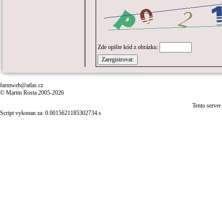
Zde opište kód z obrázku:
farmweb@atlas.cz
© Martin Rosta 2005-2026
Tento server
Script vykonan za: 0.0015621185302734.s