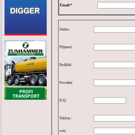
Email:*
Jméno:
Příjmení:
Bydliště:
Povolání:
ICQ:
Telefon::
web: