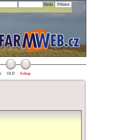
:Heslo
í
OLD
Eshop