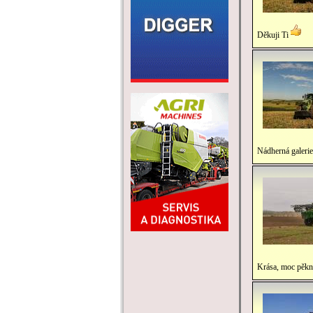
Děkuji Ti
Nádherná galeri
Krása, moc pěkně 