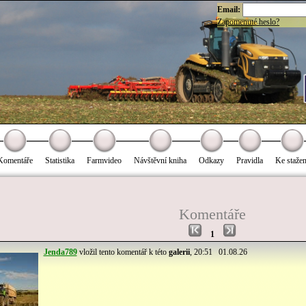
Email:
Zapomenuté heslo?
Komentáře
Statistika
Farmvideo
Návštěvní kniha
Odkazy
Pravidla
Ke stažen
Komentáře
1
Jenda789
vložil tento komentář k této
galerii
, 20:51 01.08.26