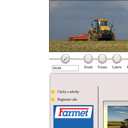
Domů
Fórum
Galerie
Chyby a návrhy
Registrace zde.