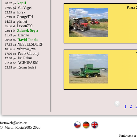
kopi1
20:02 pá
VonVagel
Parta 
07:16 pá
horyk
23:59 st
GeorgeT91
22:19 st
pfernet
14:03 st
Lexion700
05:36 st
Zdenek Srytr
23:14 út
Dzanito
21:49 po
David Janda
20:03 so
NESSELSDORF
17:13 pá
vebrova_eva
10:36 út
Patrik Chromý
17:00 po
Jiri Rakus
12:08 po
AGROFARM
21:38 ne
Radim (ody)
23:35 so
1
2
farmweb@atlas.cz
© Martin Rosta 2005-2026
Tento server