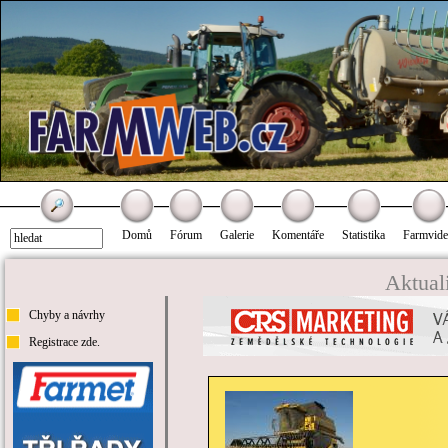
Domů
Fórum
Galerie
Komentáře
Statistika
Farmvid
Aktual
Chyby a návrhy
Registrace zde.