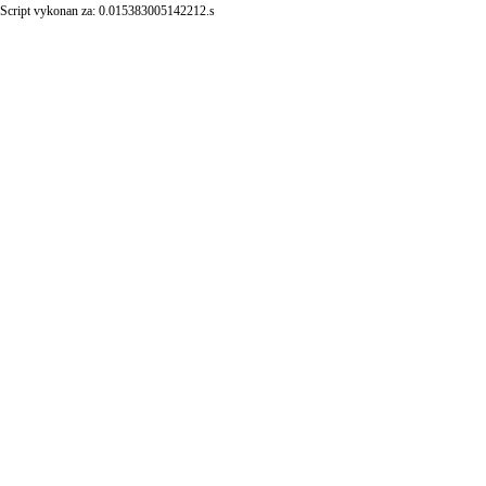
Script vykonan za: 0.015383005142212.s