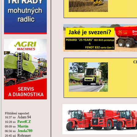
Cl
Přihlášení naposled:
Adam 94
16:37 so
PavelCZ
16:28 so
Martin
09:09 so
Jenda789
06:56 so
Rohrauer
20:45 pá