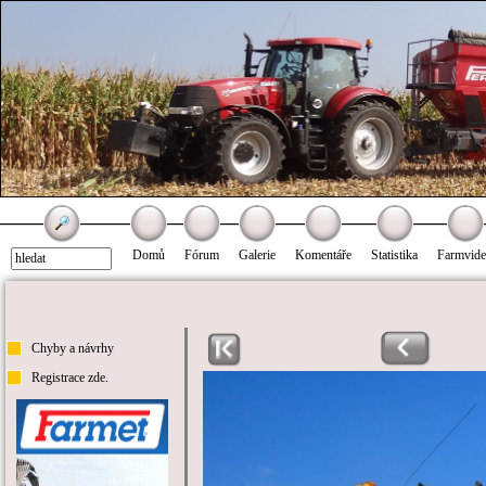
Domů
Fórum
Galerie
Komentáře
Statistika
Farmvid
Chyby a návrhy
Registrace zde.