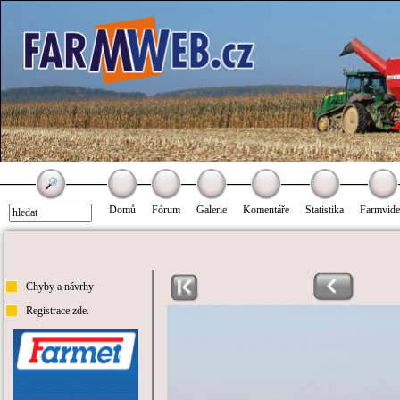
Domů
Fórum
Galerie
Komentáře
Statistika
Farmvid
Chyby a návrhy
Registrace zde.