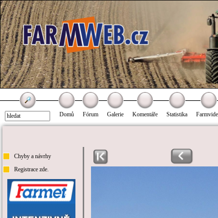
Domů
Fórum
Galerie
Komentáře
Statistika
Farmvid
Chyby a návrhy
Registrace zde.