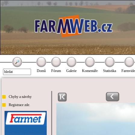
Domů
Fórum
Galerie
Komentáře
Statistika
Farmvid
Chyby a návrhy
Registrace zde.