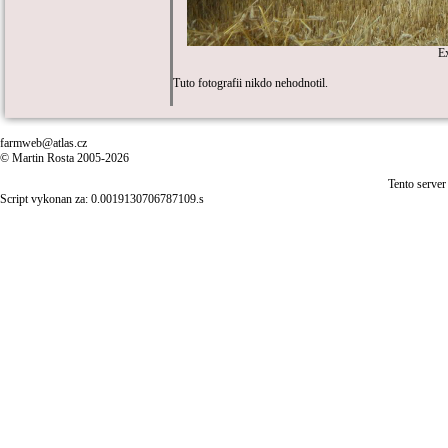
E
Tuto fotografii nikdo nehodnotil.
farmweb@atlas.cz
© Martin Rosta 2005-2026
Tento server
Script vykonan za: 0.0019130706787109.s