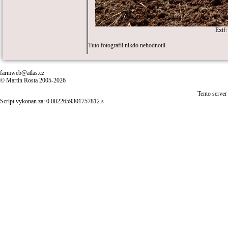
Exif
Tuto fotografii nikdo nehodnotil.
farmweb@atlas.cz
© Martin Rosta 2005-2026
Tento server
Script vykonan za: 0.0022659301757812.s