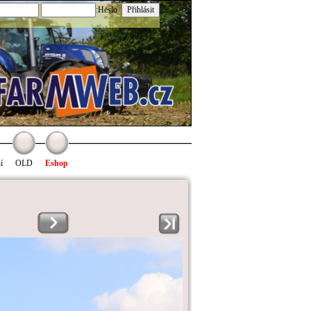
:Heslo
í
OLD
Eshop