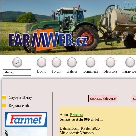
Domů
Fórum
Galerie
Komentáře
Statistika
Farmvid
Chyby a návrhy
Zobrazit kategorie
Zo
Registrace zde.
Autor:
Proxima
Senáže ve stylu 90tých let ...
Datum focení: Květen 2026
Místo focení: Německo