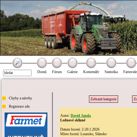
Domů
Fórum
Galerie
Komentáře
Statistika
Farmvid
Chyby a návrhy
Zobrazit kategorie
Zo
Registrace zde.
Autor:
David Janda
Lednové sklizně
Datum focení: 2-20.1.2026
Místo focení: Lounsko, Slánsko