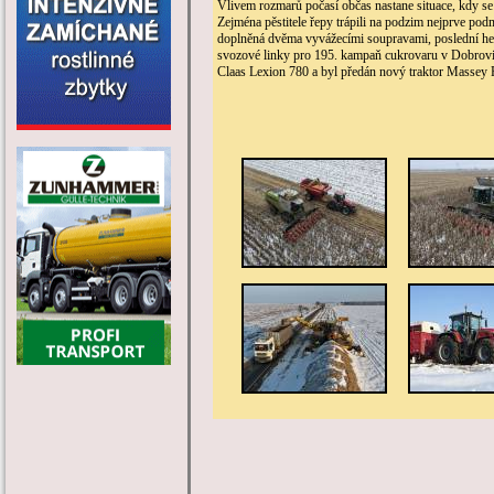
Vlivem rozmarů počasí občas nastane situace, kdy se 
Zejména pěstitele řepy trápili na podzim nejprve po
doplněná dvěma vyvážecími soupravami, poslední hekt
svozové linky pro 195. kampaň cukrovaru v Dobrovic
Claas Lexion 780 a byl předán nový traktor Massey