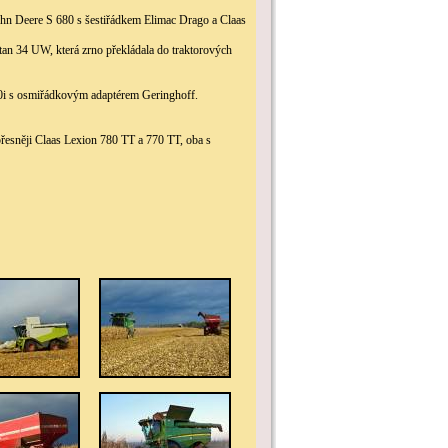
ohn Deere S 680 s šestiřádkem Elimac Drago a Claas
tan 34 UW, která zrno překládala do traktorových
80i s osmiřádkovým adaptérem Geringhoff.
řesněji Claas Lexion 780 TT a 770 TT, oba s