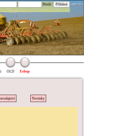
:Heslo
í
OLD
Eshop
avodajství
Novinky