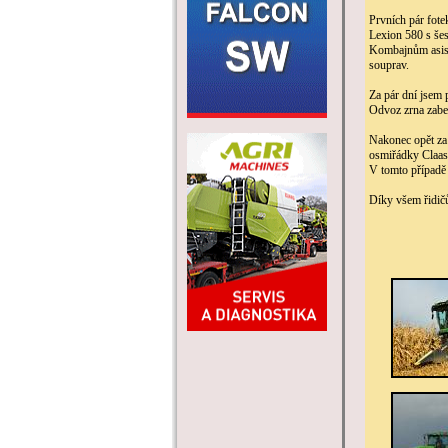
Prvních pár fot
Lexion 580 s še
Kombajnům asisto
souprav.
Za pár dní jsem
Odvoz zrna zabez
Nakonec opět za 
osmiřádky Claas
V tomto případě 
Díky všem řidičů