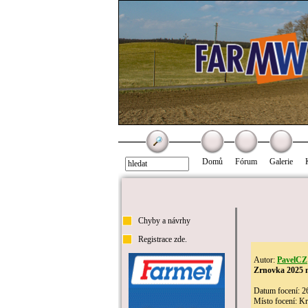
Domů
Fórum
Galerie
Chyby a návrhy
Registrace zde.
Autor:
PavelCZ
Zrnovka 2025 
Datum focení: 2
Místo focení: K