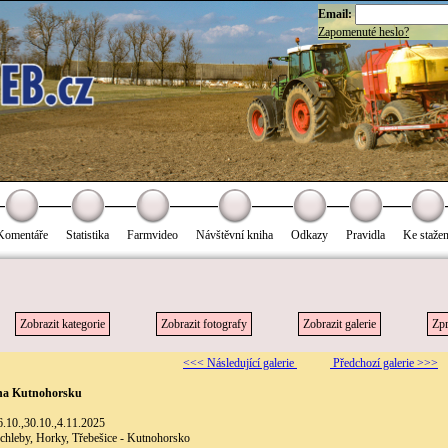
Email:
Zapomenuté heslo?
Komentáře
Statistika
Farmvideo
Návštěvní kniha
Odkazy
Pravidla
Ke stažen
Zobrazit kategorie
Zobrazit fotografy
Zobrazit galerie
Zpr
<<< Následující galerie
Předchozí galerie >>>
na Kutnohorsku
6.10.,30.10.,4.11.2025
rchleby, Horky, Třebešice - Kutnohorsko