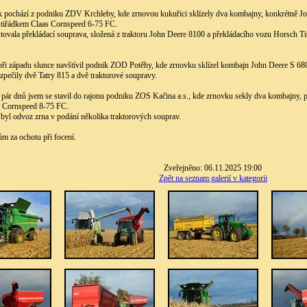
ek pochází z podniku ZDV Krchleby, kde zrnovou kukuřici sklízely dva kombajny, konkrétně J
stiřádkem Claas Cornspeed 6-75 FC.
vala překládací souprava, složená z traktoru John Deere 8100 a překládacího vozu Horsch Ti
 při západu slunce navštívil podnik ZOD Potěhy, kde zrnovku sklízel kombajn John Deere S 6
pečily dvě Tatry 815 a dvě traktorové soupravy.
pár dnů jsem se stavil do rajonu podniku ZOS Kačina a.s., kde zrnovku sekly dva kombajny, p
 Cornspeed 8-75 FC.
byl odvoz zrna v podání několika traktorových souprav.
m za ochotu při focení.
Zveřejněno: 06.11.2025 19:00
Zpět na seznam galerií v kategorii