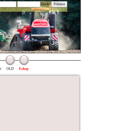
:Heslo
í
OLD
Eshop