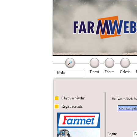
Domů
Fórum
Galerie
Chyby a návrhy
Velikost všech fo
Registrace zde.
Zobrazit gale
Login: