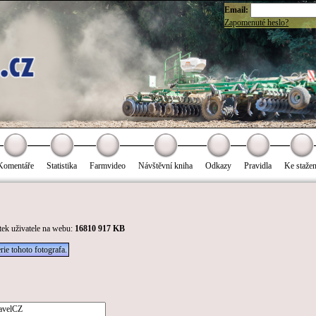
Email:
Zapomenuté heslo?
Komentáře
Statistika
Farmvideo
Návštěvní kniha
Odkazy
Pravidla
Ke stažen
tek uživatele na webu:
16810 917 KB
rie tohoto fotografa.