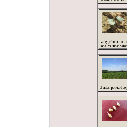
porostu je 200 cm.
ozimý ječmen, po kte
20ha. Velikost poros
pšenice, po které se