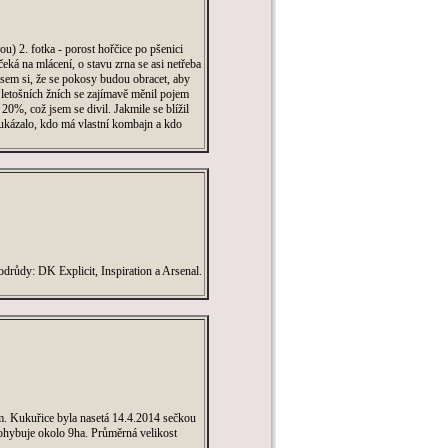
ou) 2. fotka - porost hořčice po pšenici
eká na mlácení, o stavu zrna se asi netřeba
 jsem si, že se pokosy budou obracet, aby
letošních žních se zajímavě měnil pojem
20%, což jsem se divil. Jakmile se blížil
é ukázalo, kdo má vlastní kombajn a kdo
odrůdy: DK Explicit, Inspiration a Arsenal.
 m. Kukuřice byla nasetá 14.4.2014 sečkou
pohybuje okolo 9ha. Průměrná velikost