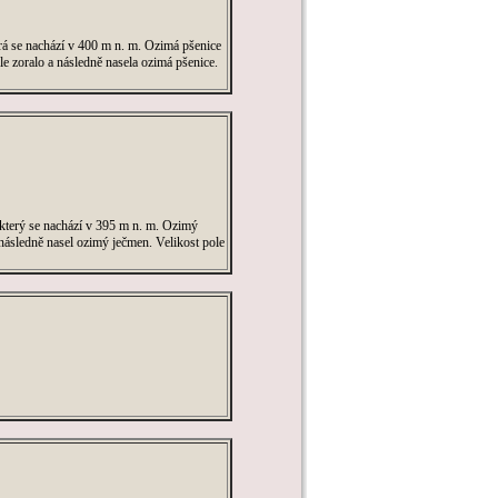
rá se nachází v 400 m n. m. Ozimá pšenice
le zoralo a následně nasela ozimá pšenice.
který se nachází v 395 m n. m. Ozimý
následně nasel ozimý ječmen. Velikost pole