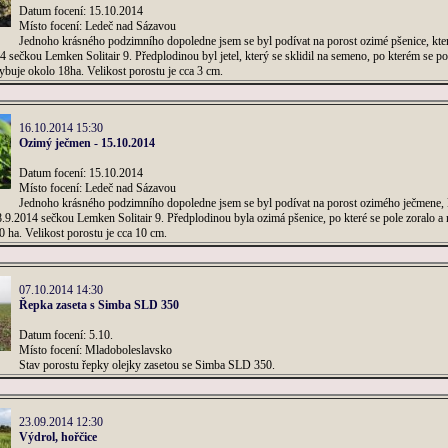
Datum focení: 15.10.2014
Místo focení: Ledeč nad Sázavou
Jednoho krásného podzimního dopoledne jsem se byl podívat na porost ozimé pšenice, kte
4 sečkou Lemken Solitair 9. Předplodinou byl jetel, který se sklidil na semeno, po kterém se po
ybuje okolo 18ha. Velikost porostu je cca 3 cm.
16.10.2014 15:30
Ozimý ječmen - 15.10.2014
Datum focení: 15.10.2014
Místo focení: Ledeč nad Sázavou
Jednoho krásného podzimního dopoledne jsem se byl podívat na porost ozimého ječmene, 
.9.2014 sečkou Lemken Solitair 9. Předplodinou byla ozimá pšenice, po které se pole zoralo a 
 ha. Velikost porostu je cca 10 cm.
07.10.2014 14:30
Řepka zaseta s Simba SLD 350
Datum focení: 5.10.
Místo focení: Mladoboleslavsko
Stav porostu řepky olejky zasetou se Simba SLD 350.
23.09.2014 12:30
Výdrol, hořčice