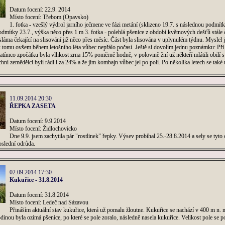
Datum focení: 22.9. 2014
Místo focení: Třebom (Opavsko)
1. fotka - vzešlý výdrol jarního ječmene ve fázi metání (sklizeno 19.7. s následnou podmítk
dmítky 23.7., výška něco přes 1 m 3. fotka - polehlá pšenice z období květnových dešťů stále č
 sláma čekající na slisování již něco přes měsíc. Část byla slisována v uplynulém týdnu. Myslel
 tomu ovšem během letošního léta vůbec nepřálo počasí. Ještě si dovolím jednu poznámku: Při 
atímco zpočátku byla vlhkost zrna 15% poměrně hodně, v polovině žní už někteří mlátili obilí s 
chni zemědělci byli rádi i za 24% a že jim kombajn vůbec jel po poli. Po několika letech se tak
11.09.2014 20:30
ŘEPKA ZASETA
Datum focení: 9.9.2014
Místo focení: Židlochovicko
Dne 9.9. jsem zachytila pár "rostlinek" řepky. Výsev probíhal 25.-28.8.2014 a sely se tyto 
oslední odrůda.
02.09.2014 17:30
Kukuřice - 31.8.2014
Datum focení: 31.8.2014
Místo focení: Ledeč nad Sázavou
Přináším aktuální stav kukuřice, která už pomalu žloutne. Kukuřice se nachází v 400 m n.
inou byla ozimá pšenice, po které se pole zoralo, následně nasela kukuřice. Velikost pole se 