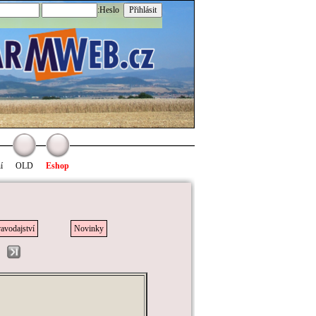
:Heslo
í
OLD
Eshop
avodajství
Novinky