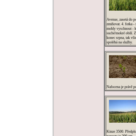
Avenue, zasetá do po
zmiňovat. 4. fotka -
mohly vyschnout - k
suché/mokré obilí. Z
konec srpna, tak vši
spoléhá na služby.
Nafocena je právě p
Kinze 3500. Předplod