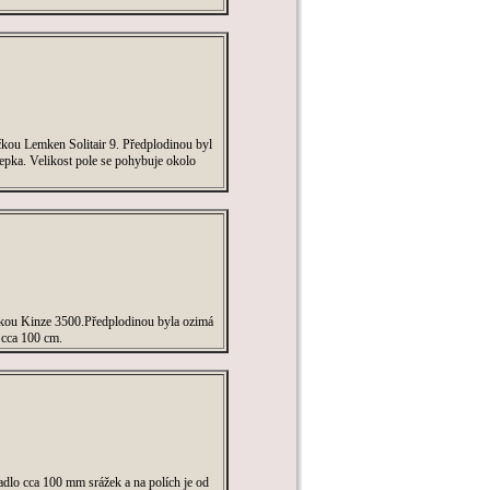
ečkou Lemken Solitair 9. Předplodinou byl
řepka. Velikost pole se pohybuje okolo
ečkou Kinze 3500.Předplodinou byla ozimá
e cca 100 cm.
adlo cca 100 mm srážek a na polích je od