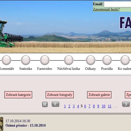
Email:
Zapomenuté heslo?
Komentáře
Statistika
Farmvideo
Návštěvní kniha
Odkazy
Pravidla
Ke stažen
Zobrazit kategorie
Zobrazit fotografy
Zobrazit galerie
Zpr
1
2
3
4
5
6
7
8
9
10
11
. . .
17.10.2014 16:30
Ozimá pšenice - 15.10.2014