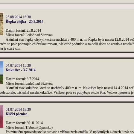
25.08.2014 16:30
Řepka olejka - 25.8.2014
Datum focení: 25.8.2014
Místo focení: Ledeč nad Sázavou
Aktuální stav řepky olejky, která se nachází v 400 m n. m. Řepka byla nasetá 12.8.2014 s
rém se pole pohnojilo chlévskou mrvou, následně podmítlo a za delší dobu se zoralo a nasela 
tu je cca 2 cm.
04.07.2014 15:30
Kukuřice - 3.7.2014
Datum focení: 3.7.2014
Místo focení: Ledeč nad Sázavou
Aktuální stav kukuřice, která se nachází v 400 m n. m. Kukuřice byla nasetá 14.4.2014 s
 pole zoralo, následně nasela kukuřice. Velikost pole se pohybuje okolo 9ha. Velikost porostu j
01.07.2014 18:30
Klíčící pšenice
Datum focení: 30. 6. 2014
Místo focení: Třebom (Opavsko)
Po minulém zpravodajství se situace s vláhou zcela otočila. V uplynulých 4 dnech u nás sp